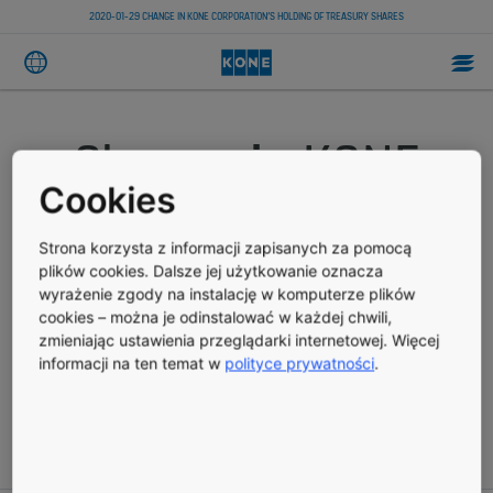
2020-01-29 CHANGE IN KONE CORPORATION’S HOLDING OF TREASURY SHARES
Change in KONE
Cookies
Corporation’s
Strona korzysta z informacji zapisanych za pomocą
holding of
plików cookies. Dalsze jej użytkowanie oznacza
wyrażenie zgody na instalację w komputerze plików
treasury shares
cookies – można je odinstalować w każdej chwili,
zmieniając ustawienia przeglądarki internetowej. Więcej
informacji na ten temat w
polityce prywatności
.
STOCK EXCHANGE RELEASE
OPUBLIKOWANO 01.29.2020