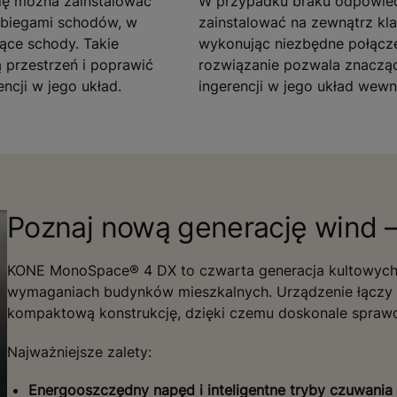
ndę można zainstalować
W przypadku braku odpowied
 biegami schodów, w
zainstalować na zewnątrz kl
jące schody. Takie
wykonując niezbędne połącze
 przestrzeń i poprawić
rozwiązanie pozwala znaczą
ncji w jego układ.
ingerencji w jego układ wewn
Poznaj nową generację wind
KONE MonoSpace® 4 DX to czwarta generacja kultowych
wymaganiach budynków mieszkalnych. Urządzenie łączy
kompaktową konstrukcję, dzięki czemu doskonale sprawd
Najważniejsze zalety:
Energooszczędny napęd i inteligentne tryby czuwania