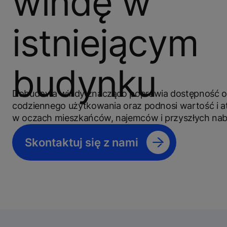
windę w
istniejącym
budynku
Dobudowa windy znacząco poprawia dostępność ob
codziennego użytkowania oraz podnosi wartość i a
w oczach mieszkańców, najemców i przyszłych na
Skontaktuj się z nami