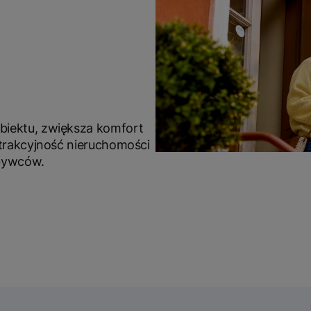
iektu, zwiększa komfort
trakcyjność nieruchomości
bywców.