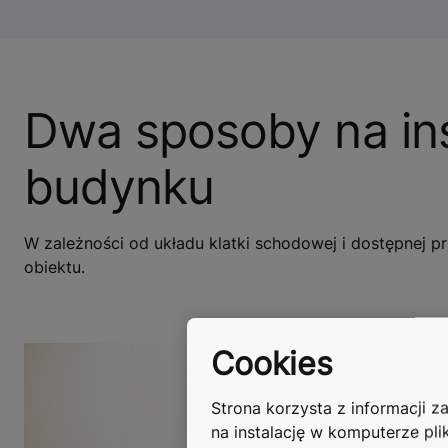
Dwa sposoby na ins
budynku
W zależności od układu klatki schodowej i dostępnej p
obiektu.
Cookies
Strona korzysta z informacji 
na instalację w komputerze pli