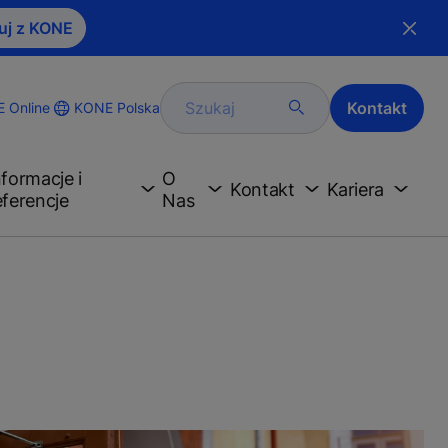
uj z KONE
Szukaj
Kontakt
KONE Polska
 Online
nformacje i
O
Kontakt
Kariera
eferencje
Nas