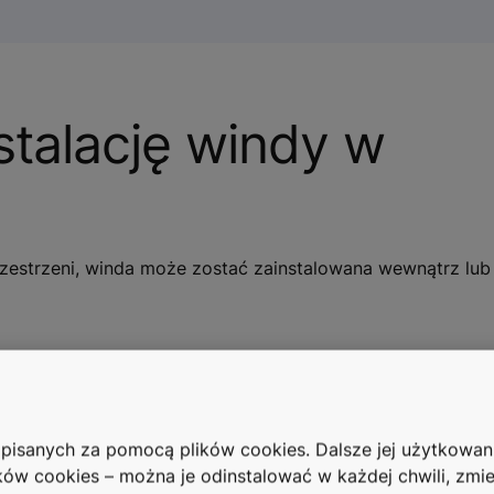
talację windy w
rzestrzeni, winda może zostać zainstalowana wewnątrz lub
zapisanych za pomocą plików cookies. Dalsze jej użytkowa
ków cookies – można je odinstalować w każdej chwili, zmie