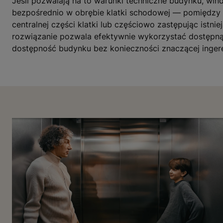
Jeśli pozwalają na to warunki techniczne budynku, wi
bezpośrednio w obrębie klatki schodowej — pomiędzy
centralnej części klatki lub częściowo zastępując istnie
rozwiązanie pozwala efektywnie wykorzystać dostępną
dostępność budynku bez konieczności znaczącej ingere