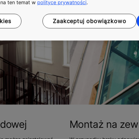
i na ten temat w
polityce prywatności
.
kies
Zaakceptuj obowiązkowo
odowej
Montaż na zew