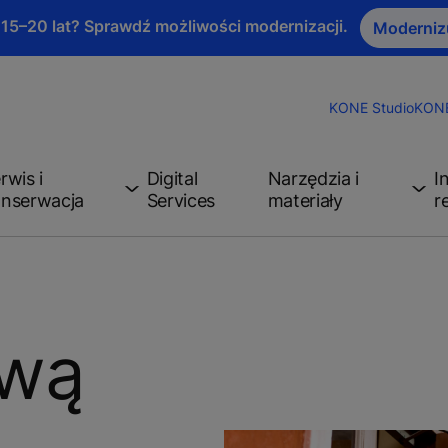
 15–20 lat? Sprawdź możliwości modernizacji.
Moderniz
KONE Studio
KONE
rwis i
Digital
Narzędzia i
I
nserwacja
Services
materiały
r
ową