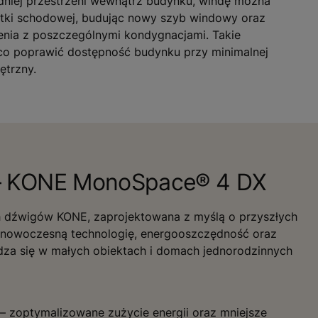
niej przestrzeni wewnątrz budynku, windę można
atki schodowej, budując nowy szyb windowy oraz
nia z poszczególnymi kondygnacjami. Takie
co poprawić dostępność budynku przy minimalnej
ętrzny.
 – KONE MonoSpace® 4 DX
 dźwigów KONE, zaprojektowana z myślą o przyszłych
 nowoczesną technologię, energooszczędność oraz
za się w małych obiektach i domach jednorodzinnych
– zoptymalizowane zużycie energii oraz mniejsze