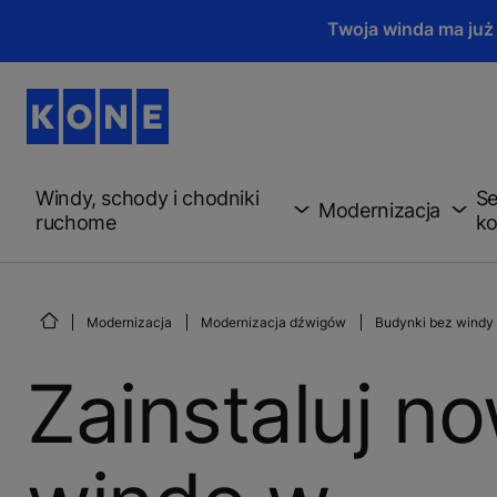
Twoja winda ma już
Windy, schody i chodniki
Se
Modernizacja
ruchome
ko
Modernizacja
Modernizacja dźwigów
Budynki bez windy
Zainstaluj n