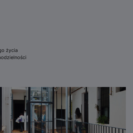
go życia
odzielności