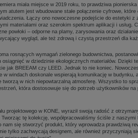
premiera miała miejsce w 2019 roku, to prawdziwa pionierska 
nym atutem jest wbudowane stałe połączenie cyfrowe, któr
wiadczenia. Łączy ono nowoczesne podejście do estetyki 
ymi materiałami oraz szerokim spektrum aplikacji i usług. 
zne powłoki – odporne na plamy, zarysowania oraz działanie
wycający wygląd, ale też zdrową i czystą przestrzeń dla ka
oma rosnących wymagań zielonego budownictwa, postanowi
osiągnięć w dziedzinie ekologicznych materiałów. Dzięki t
akie jak BREEAM czy LEED. Jednak to nie koniec. Nowocze
e w windach doskonale wspierają komunikację w budynku,
e tworzą w nich niepowtarzalną atmosferę. Wszystko to sp
zestrzeń, która dostosowuje się do potrzeb użytkowników na 
ału projektowego w KONE, wyraził swoją radość z otrzymany
 Tworząc tę kolekcję, współpracowaliśmy ściśle z naszymi 
o nam się stworzyć produkt, który wprowadza prawdziwą rew
nie tylko zachwycają designem, ale również przyczyniają si