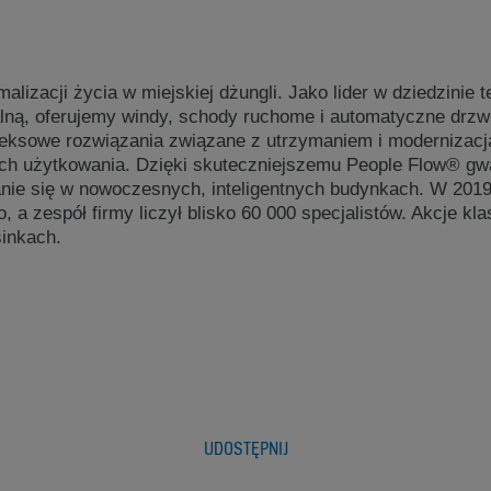
zacji życia w miejskiej dżungli. Jako lider w dziedzinie t
lną, oferujemy windy, schody ruchome i automatyczne drzw
ksowe rozwiązania związane z utrzymaniem i modernizacją
 ich użytkowania. Dzięki skuteczniejszemu People Flow® g
nie się w nowoczesnych, inteligentnych budynkach. W 201
, a zespół firmy liczył blisko 60 000 specjalistów. Akcje kl
sinkach.
UDOSTĘPNIJ