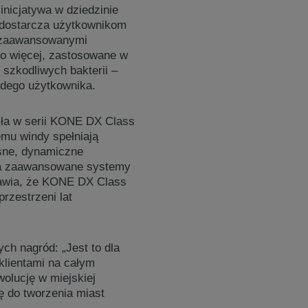
inicjatywa w dziedzinie
e dostarcza użytkownikom
z zaawansowanymi
Co więcej, zastosowane w
 szkodliwych bakterii –
żdego użytkownika.
ła w serii KONE DX Class
emu windy spełniają
sne, dynamiczne
 a zaawansowane systemy
rawia, że KONE DX Class
przestrzeni lat
ch nagród: „Jest to dla
klientami na całym
olucję w miejskiej
ę do tworzenia miast