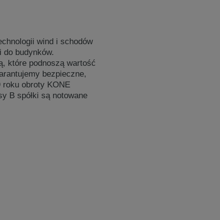
echnologii wind i schodów
i do budynków.
, które podnoszą wartość
warantujemy bezpieczne,
9 roku obroty KONE
asy B spółki są notowane