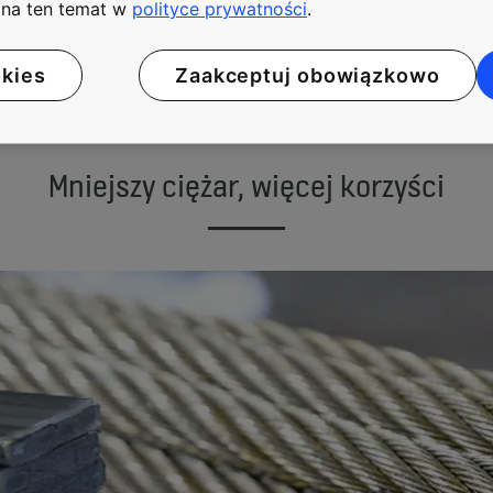
i na ten temat w
polityce prywatności
.
ra jest o 80% lżejsza niż konwencjonalna lina stalowa, osią
h wysokościowych
. Przekłada się to nie tylko na zwiększo
okies
Zaakceptuj obowiązkowo
niejszenia o 11% całkowitego śladu węglowego w całym cyk
r Projects w KONE.
Mniejszy ciężar, więcej korzyści