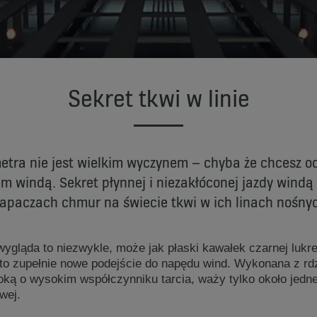
Sekret tkwi w linie
metra nie jest wielkim wyczynem – chyba że chcesz o
m windą. Sekret płynnej i niezakłóconej jazdy windą
apaczach chmur na świecie tkwi w ich linach nośny
ygląda to niezwykle, może jak płaski kawałek czarnej lukrec
o zupełnie nowe podejście do napędu wind. Wykonana z rd
ką o wysokim współczynniku tarcia, waży tylko około jednej
wej.