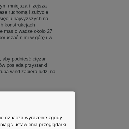
tym mniejsza i lżejsza
masę ruchomą i zużycie
esięciu najwyższych na
ch konstrukcjach
ie mas o wadze około 27
poruszać nimi w górę i w
o, aby podnieść ciężar
ów posiada przystanki
rupa wind zabiera ludzi na
u do około 13 000
 znacząca, że umożliwia
nie oznacza wyrażenie zgody
 windą – nawet w budynku,
niając ustawienia przeglądarki