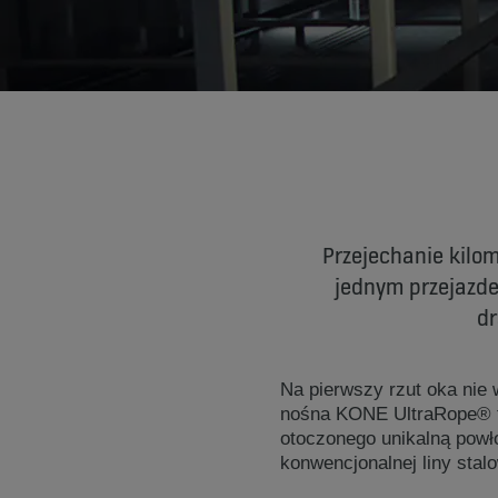
Przejechanie kilo
jednym przejazde
dr
Na pierwszy rzut oka nie w
nośna KONE UltraRope® t
otoczonego unikalną powło
konwencjonalnej liny stalo