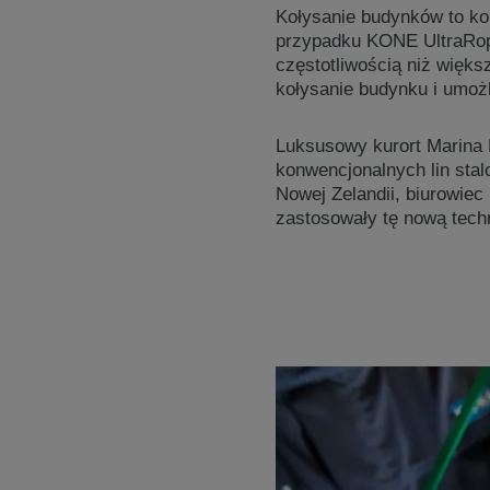
Kołysanie budynków to ko
przypadku KONE UltraRope
częstotliwością niż więk
kołysanie budynku i umożl
Luksusowy kurort Marina 
konwencjonalnych lin stal
Nowej Zelandii, biurowie
zastosowały tę nową tech