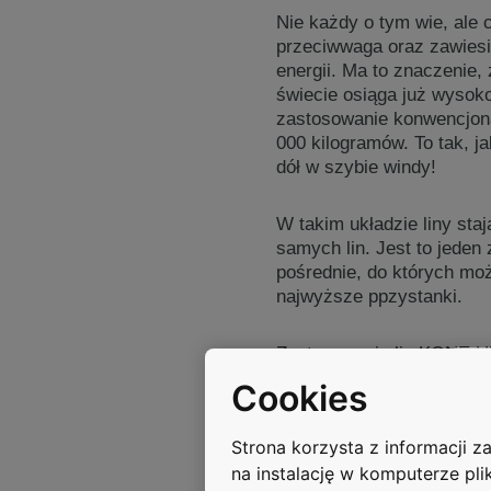
Nie każdy o tym wie, ale c
przeciwwaga oraz zawiesi
energii. Ma to znaczenie,
świecie osiąga już wysoko
zastosowanie konwencjona
000 kilogramów. To tak, 
dół w szybie windy!
W takim układzie liny staj
samych lin. Jest to jede
pośrednie, do których moż
najwyższe ppzystanki.
Zastosowanie lin KONE U
Cookies
Zmniejsza to masę rucho
kilogramów, czyli równow
Strona korzysta z informacji 
dotarcie z parteru na na
na instalację w komputerze pli
który wznosi się na wysok