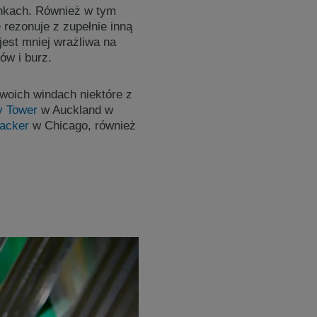
ynkach. Również w tym
ezonuje z zupełnie inną
est mniej wrażliwa na
ów i burz.
woich windach niektóre z
y Tower
w Auckland w
acker
w Chicago, również