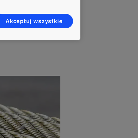
gamy 15% redukcję zużycia
ną wydajność operacyjną,
Akceptuj wszystkie
lu życia" – mówi
Timo