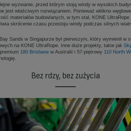
lejne wyzwanie, przed którym stoją windy w wysokich bud
 jest właściwym rozwiązaniem. Ponieważ włókno węglowe r
szość materiałów budowlanych, w tym stal, KONE UltraRope j
iwia skrócenie czasu przestoju windy podczas silnych wiatr
Bay Sands w Singapurze był pierwszym, który wymienił w s
owych na KONE UltraRope. Inne duże projekty, takie jak
Sk
c premium
180 Brisbane
w Australii i 57-piętrowy
110 North W
nologię.
Bez rdzy, bez zużycia