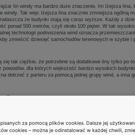
iężar lin windy ma bardzo duże znaczenie. Im lżejsza lina, 
e windy. Tak więc lżejsza lina znacznie zmniejsza ogólną 
 zwłaszcza że budynki stają się coraz wyższe. Każdy z dzi
ść ponad 500 metrów, czyli około 100 pięter. W tak wysoki
lnej technologii podnoszenia wind oznacza przemieszczan
jakby zmieścić dziesięć samochodów terenowych w szybie i 
ą się tak ciężkie, że potrzebne są dodatkowe liny tylko po t
n z powodów, dla których większość bardzo wysokich budynk
na dotrzeć z parteru za pomocą jednej grupy wind, a inna g
ltraRope.
mych elementów wewnątrz szybu dla 500-metrowego budynk
artości 4 samochodów terenowych. Redukcja ta jest na tyle
zapisanych za pomocą plików cookies. Dalsze jej użytkowa
jwyższy poziom budynku za pomocą tylko jednego przejazdu
ków cookies – można je odinstalować w każdej chwili, zmie
ość jednego kilometra!