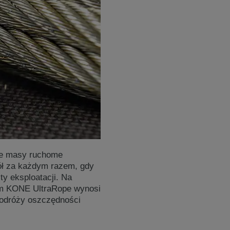
ze masy ruchome
dół za każdym razem, gdy
ty eksploatacji. Na
em KONE UltraRope wynosi
podróży oszczędności