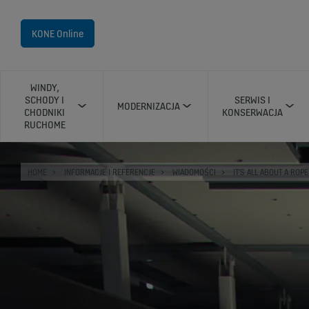
KONE Online
WINDY,
SCHODY I
SERWIS I
MODERNIZACJA
CHODNIKI
KONSERWACJA
RUCHOME
HOME
INFORMACJE I REFERENCJE
WIADOMOŚCI
IT'S ALL ABOUT A ROPE