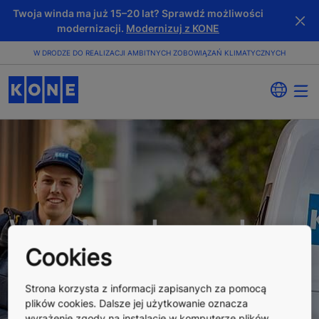
Twoja winda ma już 15–20 lat? Sprawdź możliwości
modernizacji.
Modernizuj z KONE
W DRODZE DO REALIZACJI AMBITNYCH ZOBOWIĄZAŃ KLIMATYCZNYCH
W drodze do
Cookies
realizacji
Strona korzysta z informacji zapisanych za pomocą
plików cookies. Dalsze jej użytkowanie oznacza
wyrażenie zgody na instalację w komputerze plików