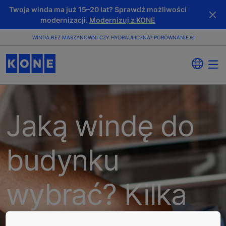
Twoja winda ma już 15–20 lat? Sprawdź możliwości
modernizacji.
Modernizuj z KONE
WINDA BEZ MASZYNOWNI CZY HYDRAULICZNA? PORÓWNANIE ☑️
Jaką windę do
budynku
wybrać? Kilka