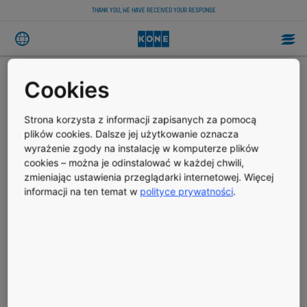
THANK YOU, WE HAVE RECEIVED YOUR RESPONSE
Cookies
Thank you, we have received
Strona korzysta z informacji zapisanych za pomocą
your response
plików cookies. Dalsze jej użytkowanie oznacza
wyrażenie zgody na instalację w komputerze plików
cookies – można je odinstalować w każdej chwili,
Your request to get started renewing your KONE Care®
zmieniając ustawienia przeglądarki internetowej. Więcej
maintenance contract has been logged. A member of our
dedicated sales team will contact you as soon as possible.
informacji na ten temat w
polityce prywatności
.
Explore KONE Care®