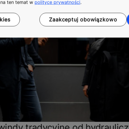
i na ten temat w
polityce prywatności
.
kies
Zaakceptuj obowiązkowo
 windy tradycyjne od hydraulic