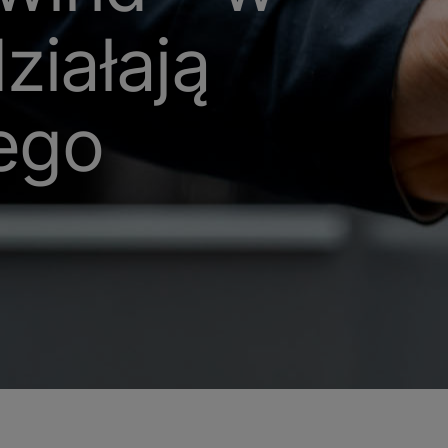
ziałają
ego