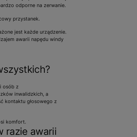
bardzo odporne na zerwanie.
cowy przystanek.
żone jest każde urządzenie.
dzajem awarii napędu windy
wszystkich?
i osób z
zków inwalidzkich, a
ść kontaktu głosowego z
si komfort.
 razie awarii