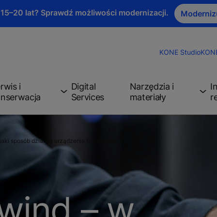
 15–20 lat? Sprawdź możliwości modernizacji.
Moderniz
KONE Studio
KONE
rwis i
Digital
Narzędzia i
I
nserwacja
Services
materiały
r
jaki sposób działają urządzenia tego rodzaju?
wind – w