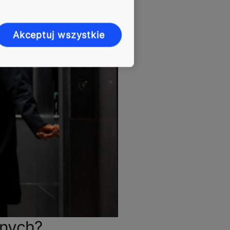
Akceptuj wszystkie
znych?