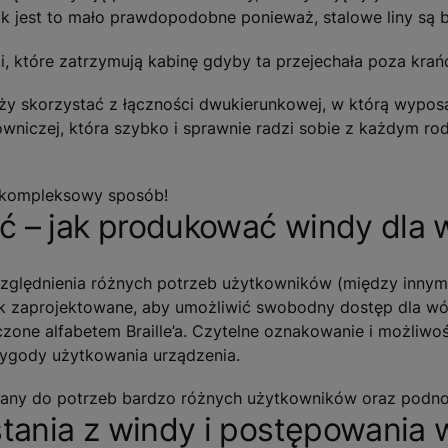
ak jest to mało prawdopodobne ponieważ, stalowe liny są 
 które zatrzymują kabinę gdyby ta przejechała poza krań
y skorzystać z łączności dwukierunkowej, w którą wyposa
niczej, która szybko i sprawnie radzi sobie z każdym ro
 kompleksowy sposób!
 – jak produkować windy dla 
zględnienia różnych potrzeb użytkowników (między innym
k zaprojektowane, aby umożliwić swobodny dostęp dla wó
zone alfabetem Braille’a. Czytelne oznakowanie i możliwo
ygody użytkowania urządzenia.
wany do potrzeb bardzo różnych użytkowników oraz podno
ania z windy i postępowania w