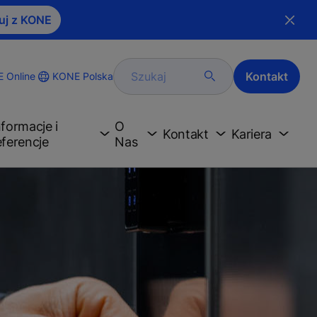
uj z KONE
Szukaj
Kontakt
KONE Polska
 Online
nformacje i
O
Kontakt
Kariera
eferencje
Nas