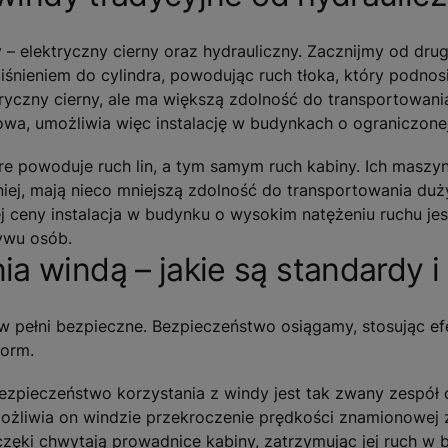
– elektryczny cierny oraz hydrauliczny. Zacznijmy od dr
iśnieniem do cylindra, powodując ruch tłoka, który podnos
ktryczny cierny, ale ma większą zdolność do transportowan
towa, umożliwia więc instalację w budynkach o ograniczon
óre powoduje ruch lin, a tym samym ruch kabiny. Ich masz
ynniej, mają nieco mniejszą zdolność do transportowania du
eny instalacja w budynku o wysokim natężeniu ruchu jest
ywu osób.
 windą – jakie są standardy i
w pełni bezpieczne. Bezpieczeństwo osiągamy, stosując e
norm.
pieczeństwo korzystania z windy jest tak zwany zespół c
możliwia on windzie przekroczenie prędkości znamionowej
zęki chwytają prowadnice kabiny, zatrzymując jej ruch w 