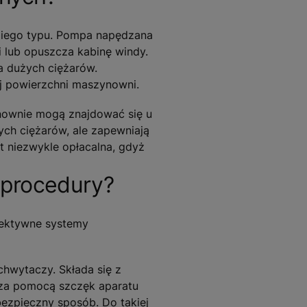
ugiego typu. Pompa napędzana
i lub opuszcza kabinę windy.
ia dużych ciężarów.
ej powierzchni maszynowni.
ynownie mogą znajdować się u
żych ciężarów, ale zapewniają
 niezwykle opłacalna, gdyż
 procedury?
fektywne systemy
hwytaczy. Składa się z
 za pomocą szczęk aparatu
bezpieczny sposób. Do takiej