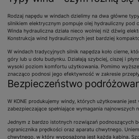
Rodzaj napędu w windach dzielimy na dwa główne typy 
silnikiem elektrycznym pompuje olej hydrauliczny pod c
Winda hydrauliczna działa nieco wolniej niż dźwig ele
Konstrukcja wind hydraulicznych jest bardziej kompak
W windach tradycyjnych silnik napędza koło cierne, kt
góry lub u dołu budynku. Działają szybciej, ciszej i pł
wysoki poziom komfortu użytkowania. Pomimo wyższej c
znacząco podnosi jego efektywność w zakresie przepł
Bezpieczeństwo podróżowania
W KONE produkujemy windy, których użytkowanie jest 
zabezpieczające spełniające wymagania najnowszych 
Jednym z bardzo istotnych rozwiązań podnoszących bez
ogranicznika prędkości oraz aparatu chwytnego. Unie
chwytnego, w który wyposażona jest każda kabina. Szc