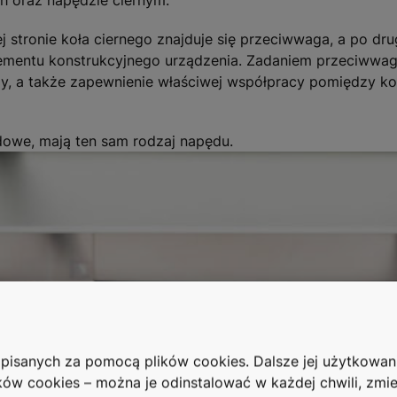
h oraz napędzie ciernym.
ej stronie koła ciernego znajduje się przeciwwaga, a po dru
ementu konstrukcyjnego urządzenia. Zadaniem przeciwwag
, a także zapewnienie właściwej współpracy pomiędzy koł
owe, mają ten sam rodzaj napędu.
zapisanych za pomocą plików cookies. Dalsze jej użytkowa
ków cookies – można je odinstalować w każdej chwili, zmie