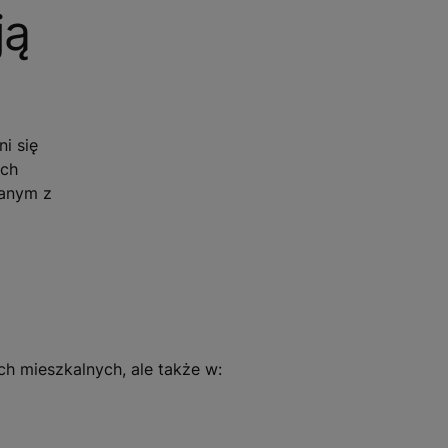
ją
i się
ach
zanym z
h mieszkalnych, ale także w: