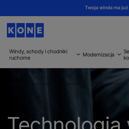
Twoja winda ma już
Windy, schody i chodniki
Se
Modernizacja
ruchome
ko
Informacje i referencje
Wiadomości
Technologia wind – w 
Technologia 