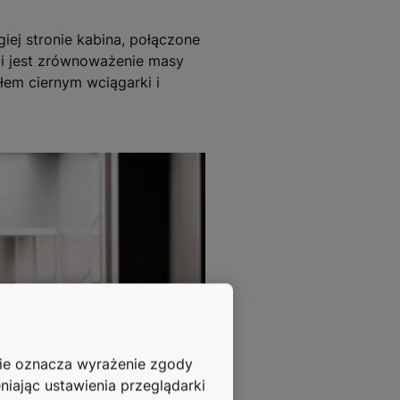
giej stronie kabina, połączone
i jest zrównoważenie masy
em ciernym wciągarki i
nie oznacza wyrażenie zgody
niając ustawienia przeglądarki