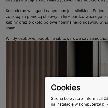
bazują na wciągarkach elektrycznych bezreduktorowyc
Koło cierne wciągarki napędzane jest silnikiem. Po jedn
ze sobą za pomocą stalowych lin – bardzo ważnego el
kabiny oraz o około połowę nominalnego udźwigu windy
linami.
Windy osobowe, podobnie jak towarowe czy samochod
Cookies
Strona korzysta z informacji 
na instalację w komputerze pli